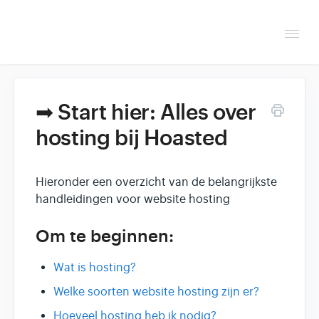
Togg
Navi
Overzicht
➡ Start hier: Alles over
Helpdesk
hosting bij Hoasted
Optimaliseren & debuggen
Hieronder een overzicht van de belangrijkste
Reseller & developer
handleidingen voor website hosting
Om te beginnen:
Wat is hosting?
Welke soorten website hosting zijn er?
Hoeveel hosting heb ik nodig?