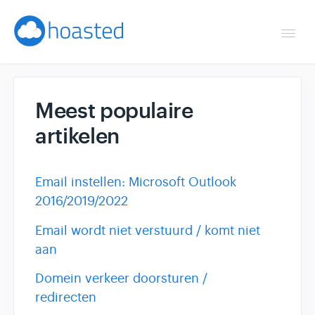
Togg
Navi
Overzicht
Meest populaire
Helpdesk
artikelen
Optimaliseren & debuggen
Email instellen: Microsoft Outlook
Reseller & developer
2016/2019/2022
Contact
Email wordt niet verstuurd / komt niet
aan
Klantenpaneel →
Domein verkeer doorsturen /
redirecten
Hoasted.com →