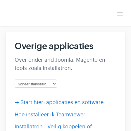
Togg
Navi
Overzicht
Overige applicaties
Helpdesk
Over onder and Joomla, Magento en
Optimaliseren & debuggen
tools zoals Installatron.
Reseller & developer
Contact
➡ Start hier: applicaties en software
Klantenpaneel →
Hoe installeer ik Teamviewer
Installatron - Veilig koppelen of
Hoasted.com →