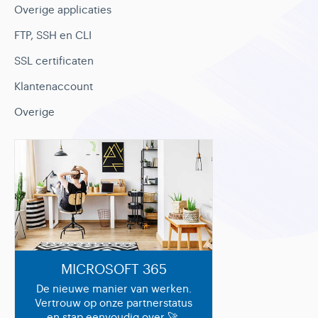
Overige applicaties
FTP, SSH en CLI
SSL certificaten
Klantenaccount
Overige
MICROSOFT 365
De nieuwe manier van werken.
Vertrouw op onze partnerstatus
en stap eenvoudig over 🚀.