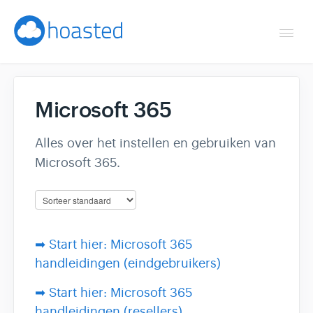
Togg
Navi
Overzicht
Microsoft 365
Helpdesk
Alles over het instellen en gebruiken van
Optimaliseren & debuggen
Microsoft 365.
Reseller & developer
Contact
➡ Start hier: Microsoft 365
handleidingen (eindgebruikers)
Klantenpaneel →
➡ Start hier: Microsoft 365
Hoasted.com →
handleidingen (resellers)