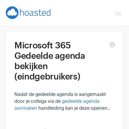
Togg
Navi
Overzicht
Microsoft 365
Helpdesk
Gedeelde agenda
bekijken
Optimaliseren & debuggen
(eindgebruikers)
Reseller & developer
Contact
Nadat de gedeelde agenda is aangemaakt
door je collega via de
gedeelde agenda
aanmaken
handleiding kan je deze openen..
Klantenpaneel →
Hoasted.com →