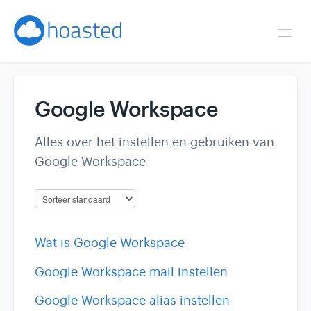
Togg
Navi
Overzicht
Google Workspace
Helpdesk
Alles over het instellen en gebruiken van
Optimaliseren & debuggen
Google Workspace
Reseller & developer
Contact
Wat is Google Workspace
Klantenpaneel →
Google Workspace mail instellen
Google Workspace alias instellen
Hoasted.com →