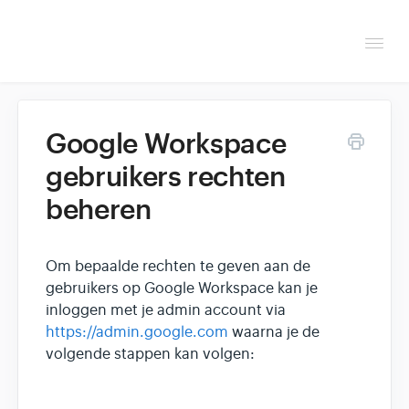
Togg
Navi
Overzicht
Google Workspace
Helpdesk
gebruikers rechten
beheren
Optimaliseren & debuggen
Reseller & developer
Om bepaalde rechten te geven aan de
gebruikers op Google Workspace kan je
Contact
inloggen met je admin account via
https://admin.google.com
waarna je de
Klantenpaneel →
volgende stappen kan volgen:
Hoasted.com →