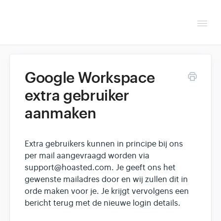
Togg
Navi
Overzicht
Google Workspace
Helpdesk
extra gebruiker
aanmaken
Optimaliseren & debuggen
Reseller & developer
Extra gebruikers kunnen in principe bij ons
per mail aangevraagd worden via
Contact
support@hoasted.com. Je geeft ons het
gewenste mailadres door en wij zullen dit in
Klantenpaneel →
orde maken voor je. Je krijgt vervolgens een
bericht terug met de nieuwe login details.
Hoasted.com →