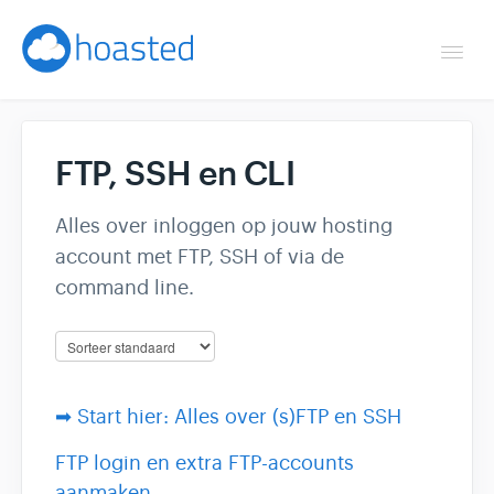
Togg
Navi
Overzicht
FTP, SSH en CLI
Helpdesk
Alles over inloggen op jouw hosting
Optimaliseren & debuggen
account met FTP, SSH of via de
command line.
Reseller & developer
Contact
➡ Start hier: Alles over (s)FTP en SSH
Klantenpaneel →
FTP login en extra FTP-accounts
Hoasted.com →
aanmaken