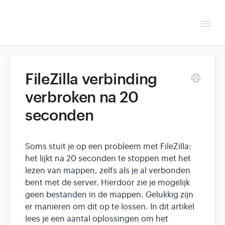
Togg
Navi
Overzicht
FileZilla verbinding
Helpdesk
verbroken na 20
seconden
Optimaliseren & debuggen
Reseller & developer
Soms stuit je op een probleem met FileZilla:
het lijkt na 20 seconden te stoppen met het
Contact
lezen van mappen, zelfs als je al verbonden
bent met de server. Hierdoor zie je mogelijk
Klantenpaneel →
geen bestanden in de mappen. Gelukkig zijn
er manieren om dit op te lossen. In dit artikel
lees je een aantal oplossingen om het
Hoasted.com →