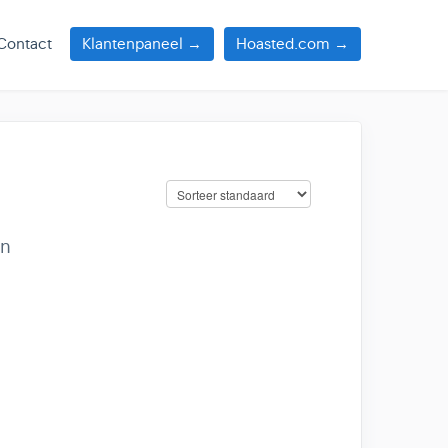
Contact
Klantenpaneel →
Hoasted.com →
en