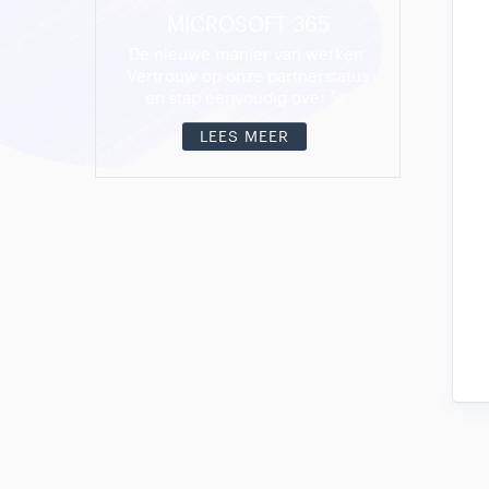
MICROSOFT 365
De nieuwe manier van werken.
Vertrouw op onze partnerstatus
en stap eenvoudig over 🚀.
LEES MEER