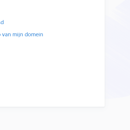
sd
p van mijn domein