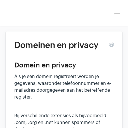
Togg
Navi
Overzicht
Domeinen en privacy
Helpdesk
Optimaliseren & debuggen
Domein en privacy
Als je een domein registreert worden je
Reseller & developer
gegevens, waaronder telefoonnummer en e-
mailadres doorgegeven aan het betreffende
Contact
register.
Klantenpaneel →
Bij verschillende extensies als bijvoorbeeld
.com, .org en .net kunnen spammers of
Hoasted.com →