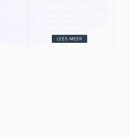
MICROSOFT 365
De nieuwe manier van werken.
Vertrouw op onze partnerstatus
en stap eenvoudig over 🚀.
LEES MEER