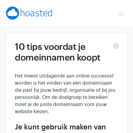
Togg
Navi
Overzicht
10 tips voordat je
Helpdesk
domeinnamen koopt
Optimaliseren & debuggen
Het meest uitdagende aan online succesvol
Reseller & developer
worden is het vinden van een domeinnaam
die past bij jouw bedrijf, organisatie of bij jou
Contact
persoonlijk. Om de doelgroep te bereiken
moet je de juiste domeinnaam voor jouw
website kiezen.
Klantenpaneel →
Je kunt gebruik maken van
Hoasted.com →