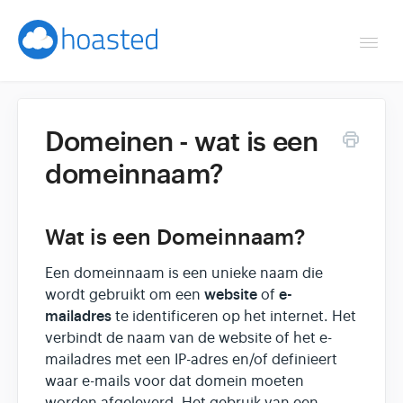
Togg
Navi
Overzicht
Domeinen - wat is een
Helpdesk
domeinnaam?
Optimaliseren & debuggen
Wat is een Domeinnaam?
Reseller & developer
Een domeinnaam is een unieke naam die
Contact
website
e-
wordt gebruikt om een
of
mailadres
te identificeren op het internet. Het
verbindt de naam van de website of het e-
Klantenpaneel →
mailadres met een IP-adres en/of definieert
waar e-mails voor dat domein moeten
Hoasted.com →
worden afgeleverd. Het gebruik van een