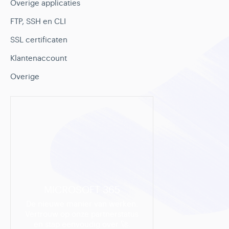
Overige applicaties
FTP, SSH en CLI
SSL certificaten
Klantenaccount
Overige
MICROSOFT 365
De nieuwe manier van werken.
Vertrouw op onze partnerstatus
en stap eenvoudig over 🚀.