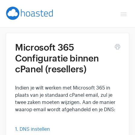
Togg
Navi
Overzicht
Microsoft 365
Helpdesk
Configuratie binnen
cPanel (resellers)
Optimaliseren & debuggen
Reseller & developer
Indien je wilt werken met Microsoft 365 in
plaats van je standaard cPanel email, zul je
Contact
twee zaken moeten wijzigen. Aan de manier
waarop email wordt afgehandeld en je DNS:
Klantenpaneel →
1. DNS instellen
Hoasted.com →