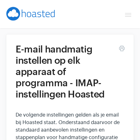
Togg
Navi
Overzicht
E-mail handmatig
Helpdesk
instellen op elk
apparaat of
Optimaliseren & debuggen
programma - IMAP-
Reseller & developer
instellingen Hoasted
Contact
De volgende instellingen gelden als je email
Klantenpaneel →
bij Hoasted staat. Onderstaand daarvoor de
standaard aanbevolen instellingen en
Hoasted.com →
stappenplan voor handmatige configuratie