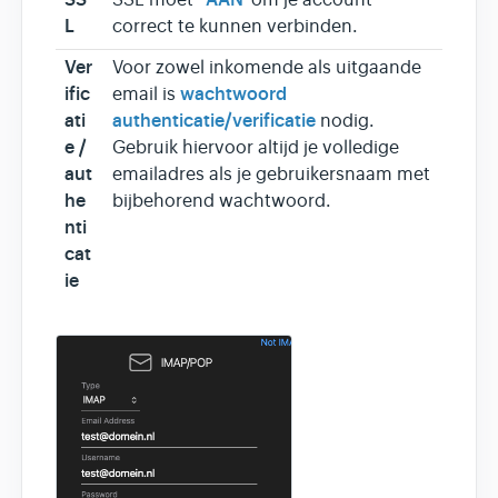
L
correct te kunnen verbinden.
Ver
Voor zowel inkomende als uitgaande
ific
wachtwoord
email is
ati
authenticatie/verificatie
nodig.
e /
Gebruik hiervoor altijd je volledige
aut
emailadres als je gebruikersnaam met
he
bijbehorend wachtwoord.
nti
cat
ie