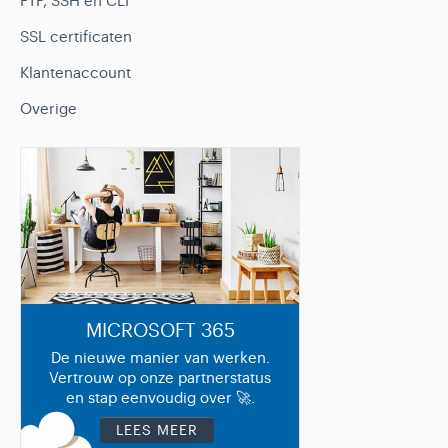
FTP, SSH en CLI
SSL certificaten
Klantenaccount
Overige
MICROSOFT 365
De nieuwe manier van werken.
Vertrouw op onze partnerstatus
en stap eenvoudig over 🚀.
LEES MEER