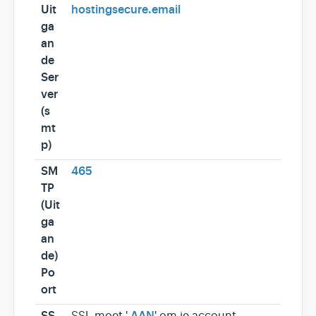
Uit
hostingsecure.email
ga
an
de
Ser
ver
(s
mt
p)
SM
465
TP
(Uit
ga
an
de)
Po
ort
SS
AAN
SSL moet '
' om je account