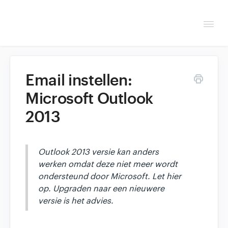
Togg
Navi
Overzicht
Email instellen:
Helpdesk
Microsoft Outlook
2013
Optimaliseren & debuggen
Reseller & developer
Outlook 2013 versie kan anders
werken omdat deze niet meer wordt
Contact
ondersteund door Microsoft. Let hier
op. Upgraden naar een nieuwere
Klantenpaneel →
versie is het advies.
Hoasted.com →