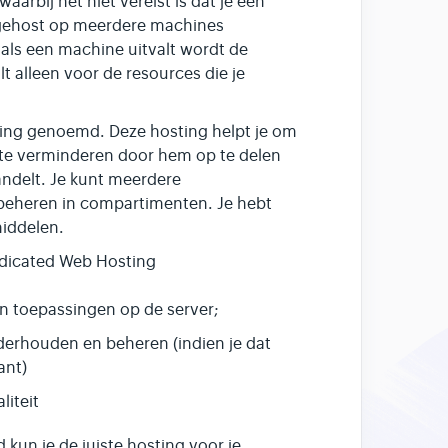
aarbij het niet vereist is dat je een
t gehost op meerdere machines
als een machine uitvalt wordt de
t alleen voor de resources die je
ting genoemd. Deze hosting helpt je om
 te verminderen door hem op te delen
andelt. Je kunt meerdere
 beheren in compartimenten. Je hebt
middelen.
Dedicated Web Hosting
en toepassingen op de server;
onderhouden en beheren (indien je dat
ant)
liteit
 kun je de juiste hosting voor je