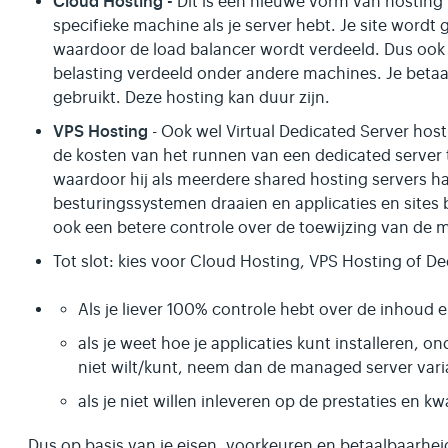
Cloud Hosting -
Dit is een nieuwe vorm van hosting w
specifieke machine als je server hebt. Je site word
waardoor de load balancer wordt verdeeld. Dus ook 
belasting verdeeld onder andere machines. Je betaal
gebruikt. Deze hosting kan duur zijn.
VPS Hosting
- Ook wel Virtual Dedicated Server hos
de kosten van het runnen van een dedicated server
waardoor hij als meerdere shared hosting servers h
besturingssystemen draaien en applicaties en sites
ook een betere controle over de toewijzing van de 
Tot slot: kies voor Cloud Hosting, VPS Hosting of 
Als je liever 100% controle hebt over de inhoud 
als je weet hoe je applicaties kunt installeren, 
niet wilt/kunt, neem dan de managed server vari
als je niet willen inleveren op de prestaties en kwa
Dus op basis van je eisen, voorkeuren en betaalbaarheid