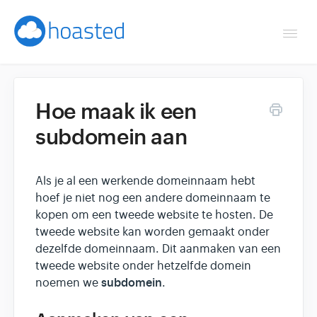
Togg
Navi
Overzicht
Hoe maak ik een
Helpdesk
subdomein aan
Optimaliseren & debuggen
Als je al een werkende domeinnaam hebt
Reseller & developer
hoef je niet nog een andere domeinnaam te
kopen om een tweede website te hosten. De
Contact
tweede website kan worden gemaakt onder
dezelfde domeinnaam. Dit aanmaken van een
tweede website onder hetzelfde domein
Klantenpaneel →
subdomein
noemen we
.
Hoasted.com →