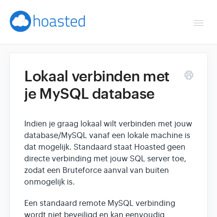
Togg
Navi
Overzicht
Lokaal verbinden met
Helpdesk
je MySQL database
Optimaliseren & debuggen
Indien je graag lokaal wilt verbinden met jouw
Reseller & developer
database/MySQL vanaf een lokale machine is
dat mogelijk. Standaard staat Hoasted geen
Contact
directe verbinding met jouw SQL server toe,
zodat een Bruteforce aanval van buiten
onmogelijk is.
Klantenpaneel →
Een standaard remote MySQL verbinding
Hoasted.com →
wordt niet beveiligd en kan eenvoudig