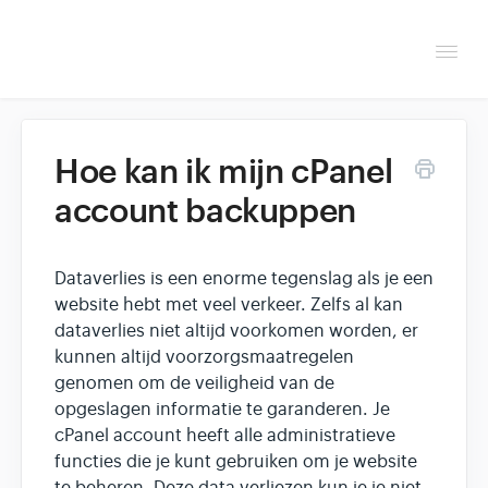
Togg
Navi
Overzicht
Hoe kan ik mijn cPanel
Helpdesk
account backuppen
Optimaliseren & debuggen
Dataverlies is een enorme tegenslag als je een
Reseller & developer
website hebt met veel verkeer. Zelfs al kan
dataverlies niet altijd voorkomen worden, er
Contact
kunnen altijd voorzorgsmaatregelen
genomen om de veiligheid van de
opgeslagen informatie te garanderen. Je
Klantenpaneel →
cPanel account heeft alle administratieve
functies die je kunt gebruiken om je website
Hoasted.com →