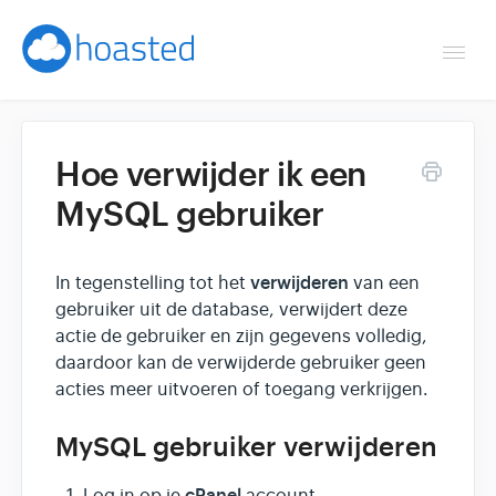
Togg
Navi
Overzicht
Hoe verwijder ik een
Helpdesk
MySQL gebruiker
Optimaliseren & debuggen
verwijderen
In tegenstelling tot het
van een
Reseller & developer
gebruiker uit de database, verwijdert deze
actie de gebruiker en zijn gegevens volledig,
Contact
daardoor kan de verwijderde gebruiker geen
acties meer uitvoeren of toegang verkrijgen.
Klantenpaneel →
MySQL gebruiker verwijderen
Hoasted.com →
cPanel
Log in op je
account.