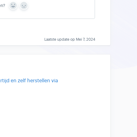
en?
Y
N
e
o
s
Laatste update op Mei 7, 2024
ijd en zelf herstellen via
p