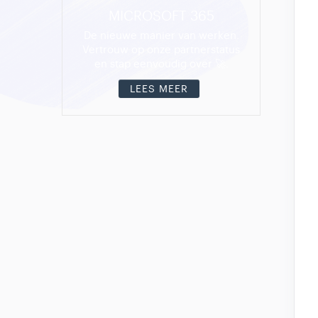
MICROSOFT 365
De nieuwe manier van werken.
Vertrouw op onze partnerstatus
en stap eenvoudig over 🚀.
LEES MEER