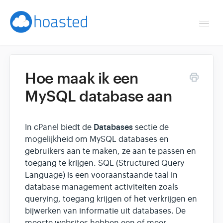
Togg
Navi
Overzicht
Hoe maak ik een
Helpdesk
MySQL database aan
Optimaliseren & debuggen
Databases
In cPanel biedt de
sectie de
Reseller & developer
mogelijkheid om MySQL databases en
gebruikers aan te maken, ze aan te passen en
Contact
toegang te krijgen. SQL (Structured Query
Language) is een vooraanstaande taal in
database management activiteiten zoals
Klantenpaneel →
querying, toegang krijgen of het verkrijgen en
bijwerken van informatie uit databases. De
Hoasted.com →