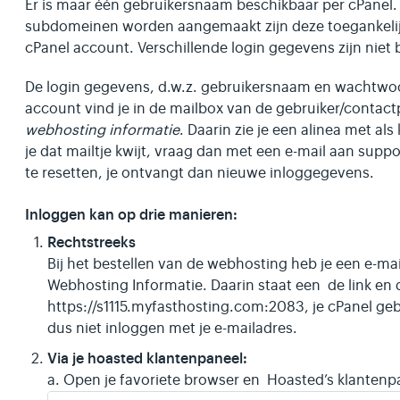
Er is maar één gebruikersnaam beschikbaar per cPanel.
subdomeinen worden aangemaakt zijn deze toegankelijk
cPanel account. Verschillende login gegevens zijn niet 
De login gegevens, d.w.z. gebruikersnaam en wachtwoo
account vind je in de mailbox van de gebruiker/conta
webhosting informatie
. Daarin zie je een alinea met als
je dat mailtje kwijt, vraag dan met een e-mail aan s
te resetten, je ontvangt dan nieuwe inloggegevens.
Inloggen kan op drie manieren:
Rechtstreeks
Bij het bestellen van de webhosting heb je een e-m
Webhosting Informatie. Daarin staat een de link en 
https://s1115.myfasthosting.com:2083, je cPanel g
dus niet inloggen met je e-mailadres.
Via je hoasted klantenpaneel:
a. Open je favoriete browser en Hoasted’s klantenp