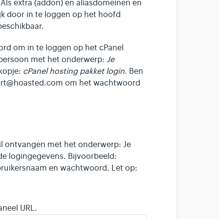
 Als extra (addon) en aliasdomeinen en
 door in te loggen op het hoofd
beschikbaar.
rd om in te loggen op het cPanel
ctpersoon met het onderwerp:
Je
 kopje:
cPanel hosting pakket login
. Ben
upport@hoasted.com om het wachtwoord
ail ontvangen met het onderwerp: Je
de logingegevens. Bijvoorbeeld:
ebruikersnaam en wachtwoord. Let op:
aneel URL.