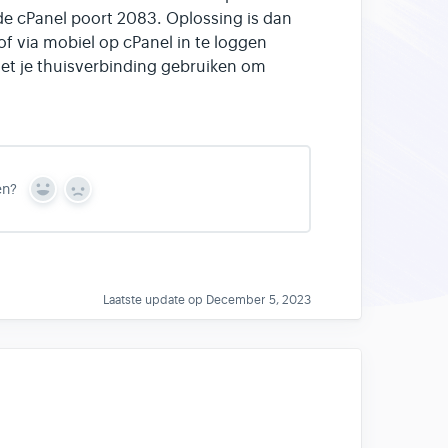
de cPanel poort 2083. Oplossing is dan
f via mobiel op cPanel in te loggen
doet je thuisverbinding gebruiken om
en?
Y
N
e
o
s
Laatste update op December 5, 2023