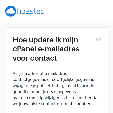
Togg
Navi
Overzicht
Hoe update ik mijn
Helpdesk
cPanel e-mailadres
voor contact
Optimaliseren & debuggen
Reseller & developer
Als je je adres of e-mailadres
contactgegevens of soortgelijke gegevens
Contact
wijzigt die je publiek hebt gemaakt voor de
gebruiker moet je deze gegevens
Klantenpaneel →
overeenkomstig wijzigen in het cPanel, zodat
we jouw juiste contactinformatie hebben.
Hoasted.com →