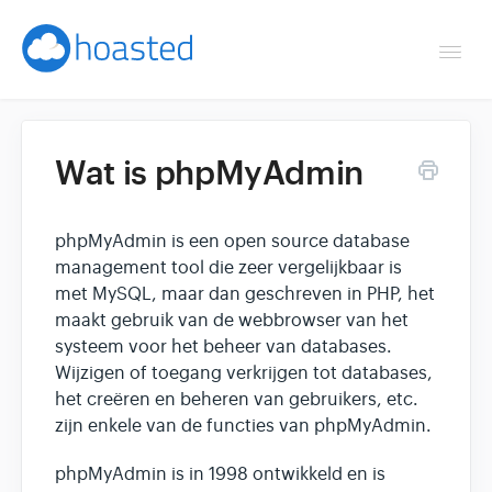
Togg
Navi
Overzicht
Wat is phpMyAdmin
Helpdesk
phpMyAdmin is een open source database
Optimaliseren & debuggen
management tool die zeer vergelijkbaar is
met MySQL, maar dan geschreven in PHP, het
Reseller & developer
maakt gebruik van de webbrowser van het
systeem voor het beheer van databases.
Contact
Wijzigen of toegang verkrijgen tot databases,
het creëren en beheren van gebruikers, etc.
Klantenpaneel →
zijn enkele van de functies van phpMyAdmin.
phpMyAdmin is in 1998 ontwikkeld en is
Hoasted.com →