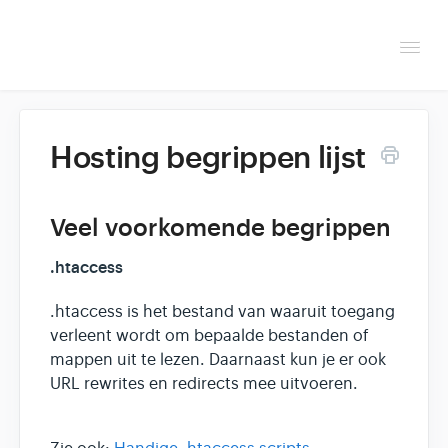
Togg
Navi
Overzicht
Hosting begrippen lijst
Helpdesk
Optimaliseren & debuggen
Veel voorkomende begrippen
.htaccess
Reseller & developer
.htaccess is het bestand van waaruit toegang
Contact
verleent wordt om bepaalde bestanden of
mappen uit te lezen. Daarnaast kun je er ook
Klantenpaneel →
URL rewrites en redirects mee uitvoeren.
Hoasted.com →