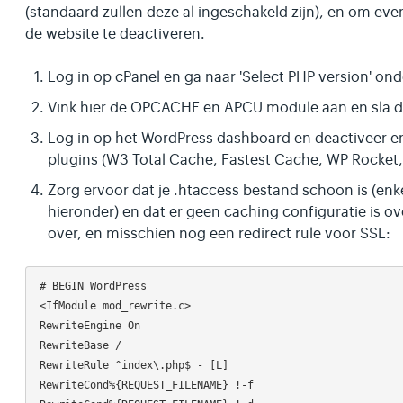
(standaard zullen deze al ingeschakeld zijn), en om ev
de website te deactiveren.
Log in op cPanel en ga naar 'Select PHP version' on
Vink hier de OPCACHE en APCU module aan en sla d
Log in op het WordPress dashboard en deactiveer en
plugins (W3 Total Cache, Fastest Cache, WP Rocket
Zorg ervoor dat je .htaccess bestand schoon is (enk
hieronder) en dat er geen caching configuratie is ov
over, en misschien nog een redirect rule voor SSL:
# BEGIN WordPress

<IfModule mod_rewrite.c> 

RewriteEngine On

RewriteBase /

RewriteRule ^index\.php$ - [L]

RewriteCond%{REQUEST_FILENAME} !-f
