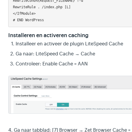
RewriteCond%{REQUEST_FILENAME} !-d

RewriteRule . /index.php [L]

</IfModule>

Installeren en activeren caching
Installeer en activeer de plugin LiteSpeed Cache
Ga naar: LiteSpeed Cache → Cache
Controleer: Enable Cache = AAN
4. Ga naar tabblad: [7] Browser → Zet Browser Cache 