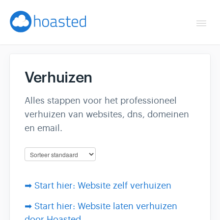
Togg
Navi
Overzicht
Verhuizen
Helpdesk
Alles stappen voor het professioneel
Optimaliseren & debuggen
verhuizen van websites, dns, domeinen
en email.
Reseller & developer
Contact
➡ Start hier: Website zelf verhuizen
Klantenpaneel →
➡ Start hier: Website laten verhuizen
Hoasted.com →
door Hoasted