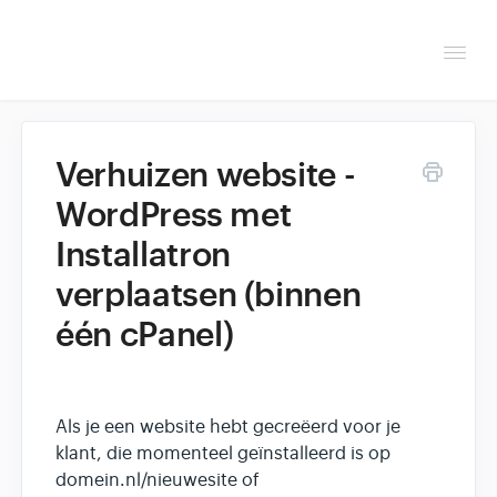
Togg
Navi
Overzicht
Verhuizen website -
Helpdesk
WordPress met
Installatron
Optimaliseren & debuggen
verplaatsen (binnen
Reseller & developer
één cPanel)
Als je een website hebt gecreëerd voor je
klant, die momenteel geïnstalleerd is op
domein.nl/nieuwesite of