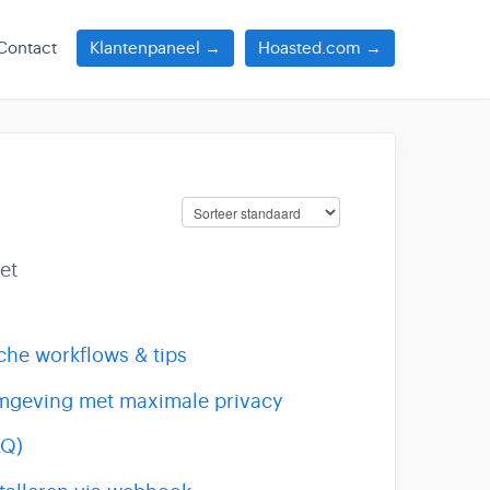
Contact
Klantenpaneel →
Hoasted.com →
et
che workflows & tips
omgeving met maximale privacy
AQ)