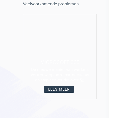
Veelvoorkomende problemen
MICROSOFT 365
De nieuwe manier van werken.
Vertrouw op onze partnerstatus
en stap eenvoudig over 🚀.
LEES MEER