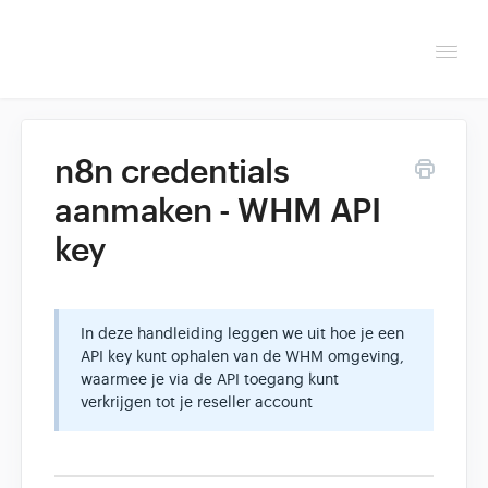
Togg
Navi
Overzicht
n8n credentials
Helpdesk
aanmaken - WHM API
key
Optimaliseren & debuggen
Reseller & developer
In deze handleiding leggen we uit hoe je een
Contact
API key kunt ophalen van de WHM omgeving,
waarmee je via de API toegang kunt
verkrijgen tot je reseller account
Klantenpaneel →
Hoasted.com →