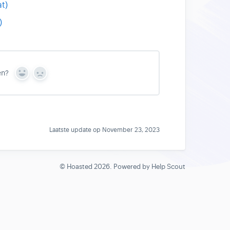
t)
)
en?
Y
N
e
o
s
Laatste update op November 23, 2023
©
Hoasted
2026.
Powered by
Help Scout