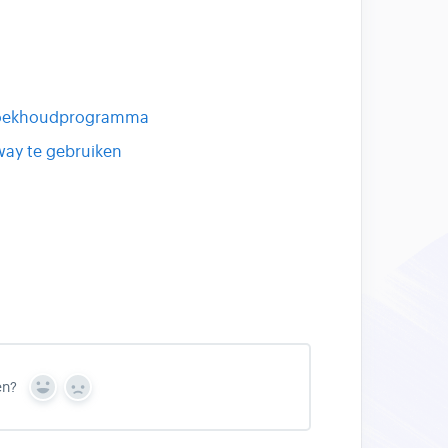
f boekhoudprogramma
way te gebruiken
en?
Y
N
e
o
s