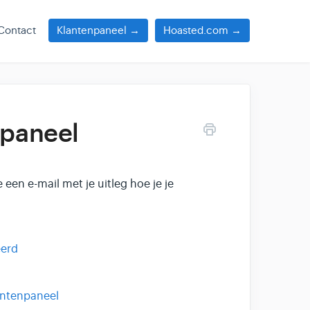
Contact
Klantenpaneel →
Hoasted.com →
npaneel
 een e-mail met je uitleg hoe je je
eerd
antenpaneel