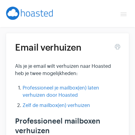
Togg
Navi
Overzicht
Email verhuizen
Helpdesk
Als je je email wilt verhuizen naar Hoasted
Optimaliseren & debuggen
heb je twee mogelijkheden:
Reseller & developer
Professioneel je mailbox(en) laten
verhuizen door Hoasted
Contact
Zelf de mailbox(en) verhuizen
Klantenpaneel →
Professioneel mailboxen
verhuizen
Hoasted.com →