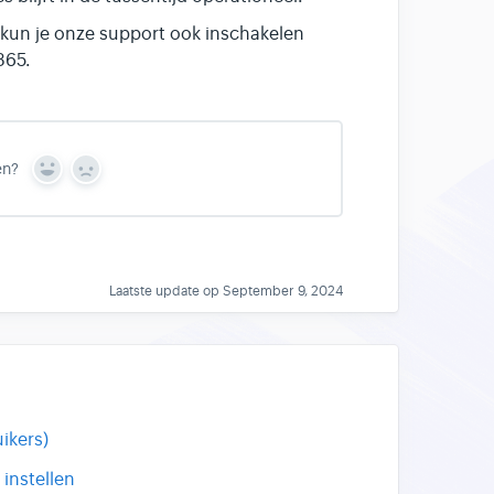
 kun je onze support ook inschakelen
365.
en?
Y
N
e
o
s
Laatste update op September 9, 2024
ikers)
instellen