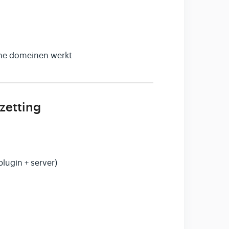
rne domeinen werkt
zetting
lugin + server)