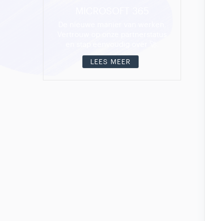
MICROSOFT 365
De nieuwe manier van werken.
Vertrouw op onze partnerstatus
en stap eenvoudig over 🚀.
LEES MEER