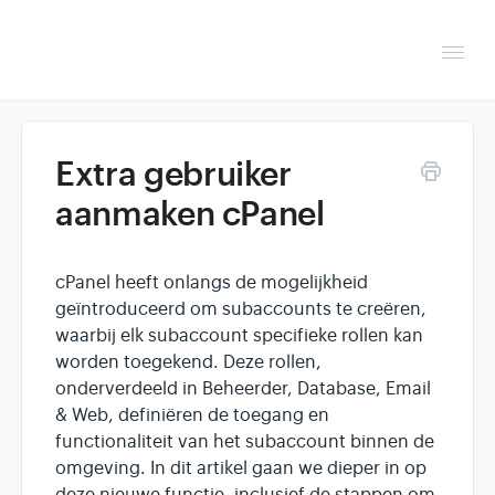
Togg
Navi
Overzicht
Extra gebruiker
Helpdesk
aanmaken cPanel
Optimaliseren & debuggen
cPanel heeft onlangs de mogelijkheid
Reseller & developer
geïntroduceerd om subaccounts te creëren,
waarbij elk subaccount specifieke rollen kan
Contact
worden toegekend. Deze rollen,
onderverdeeld in Beheerder, Database, Email
& Web, definiëren de toegang en
Klantenpaneel →
functionaliteit van het subaccount binnen de
omgeving. In dit artikel gaan we dieper in op
Hoasted.com →