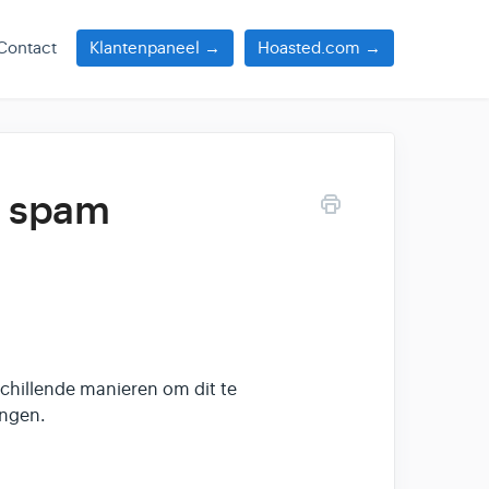
Contact
Klantenpaneel →
Hoasted.com →
e spam
chillende manieren om dit te
ingen.