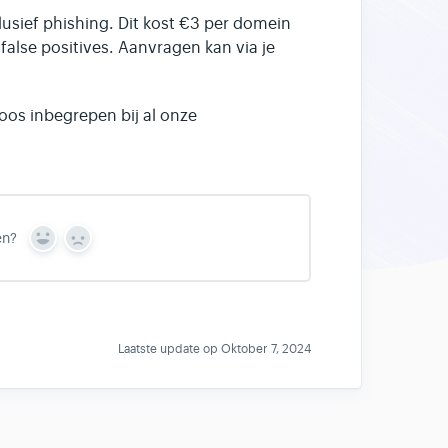
usief phishing. Dit kost €3 per domein
alse positives. Aanvragen kan via je
loos inbegrepen bij al onze
en?
Y
N
e
o
s
Laatste update op Oktober 7, 2024