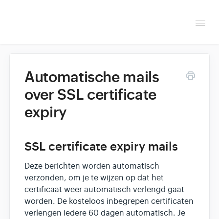
Togg
Navi
Overzicht
Automatische mails
Helpdesk
over SSL certificate
expiry
Optimaliseren & debuggen
Reseller & developer
SSL certificate expiry mails
Contact
Deze berichten worden automatisch
verzonden, om je te wijzen op dat het
Klantenpaneel →
certificaat weer automatisch verlengd gaat
worden. De kosteloos inbegrepen certificaten
verlengen iedere 60 dagen automatisch. Je
Hoasted.com →