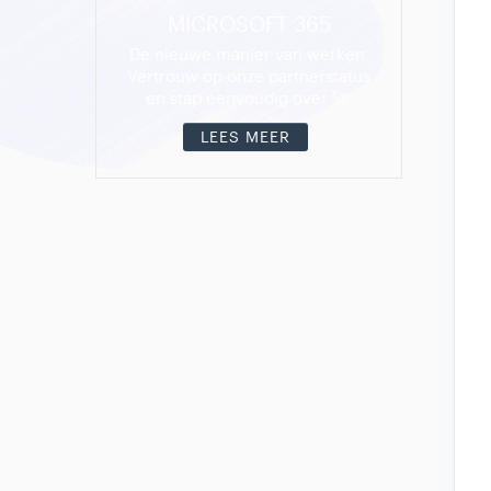
MICROSOFT 365
De nieuwe manier van werken.
Vertrouw op onze partnerstatus
en stap eenvoudig over 🚀.
LEES MEER