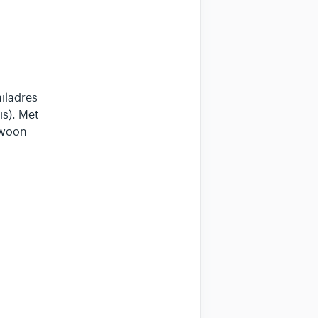
iladres
is). Met
ewoon