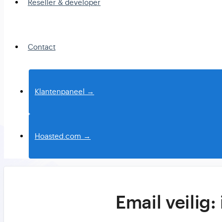
Reseller & developer
Contact
Klantenpaneel →
Hoasted.com →
Email veilig: