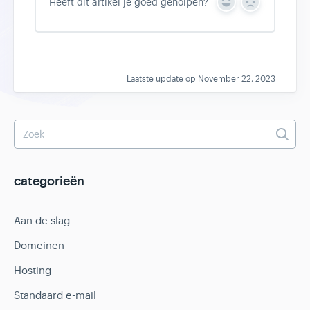
Heeft dit artikel je goed geholpen?
Y
N
e
o
s
Laatste update op November 22, 2023
categorieën
Aan de slag
Domeinen
Hosting
Standaard e-mail