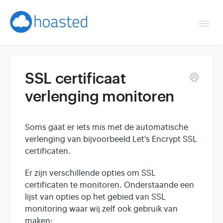
Togg
Navi
Overzicht
SSL certificaat
Helpdesk
verlenging monitoren
Optimaliseren & debuggen
Soms gaat er iets mis met de automatische
Reseller & developer
verlenging van bijvoorbeeld Let's Encrypt SSL
certificaten.
Contact
Er zijn verschillende opties om SSL
certificaten te monitoren. Onderstaande een
Klantenpaneel →
lijst van opties op het gebied van SSL
monitoring waar wij zelf ook gebruik van
Hoasted.com →
maken: