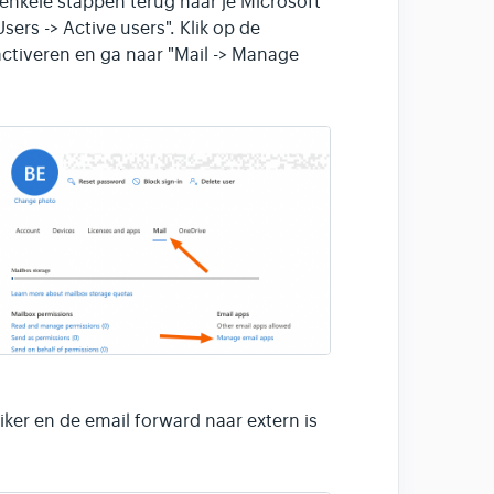
enkele stappen terug naar je Microsoft
ers -> Active users". Klik op de
activeren en ga naar "Mail -> Manage
ker en de email forward naar extern is