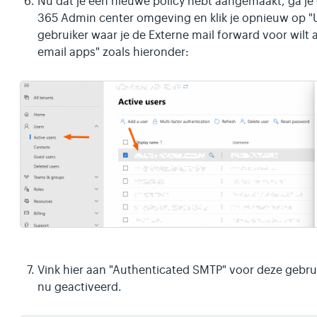
Nu dat je een nieuwe policy hebt aangemaakt, ga je 
365 Admin center omgeving en klik je opnieuw op "Us
gebruiker waar je de Externe mail forward voor wilt 
email apps" zoals hieronder:
Vink hier aan "Authenticated SMTP" voor deze gebrui
nu geactiveerd.