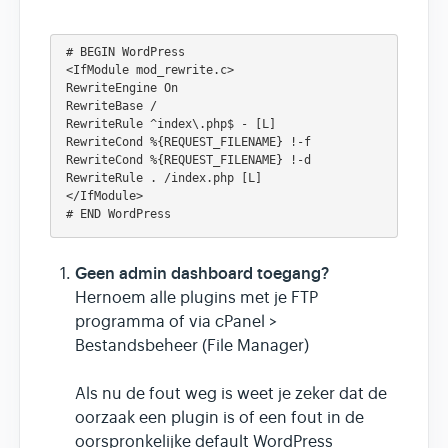
# BEGIN WordPress
<IfModule mod_rewrite.c>
RewriteEngine On
RewriteBase /
RewriteRule ^index\.php$ - [L]
RewriteCond %{REQUEST_FILENAME} !-f
RewriteCond %{REQUEST_FILENAME} !-d
RewriteRule . /index.php [L]
</IfModule>
# END WordPress
Geen admin dashboard toegang?
Hernoem alle plugins met je FTP
programma of via cPanel >
Bestandsbeheer (File Manager)
Als nu de fout weg is weet je zeker dat de
oorzaak een plugin is of een fout in de
oorspronkelijke default WordPress