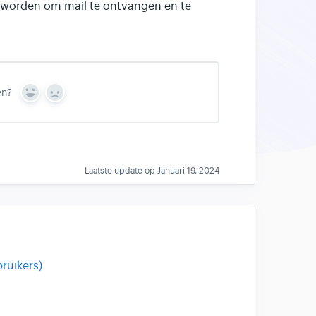
 worden om mail te ontvangen en te
en?
Y
N
e
o
s
Laatste update op Januari 19, 2024
ruikers)