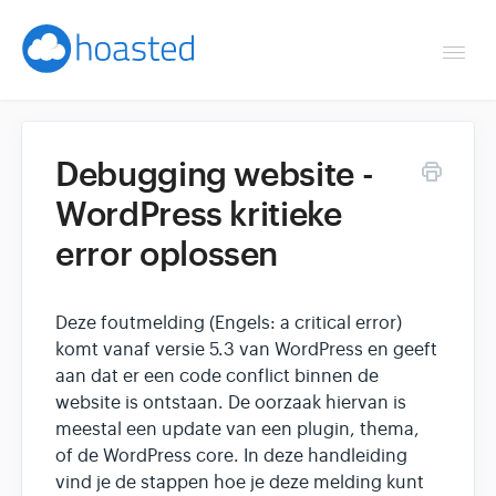
Togg
Navi
Overzicht
Debugging website -
Helpdesk
WordPress kritieke
error oplossen
Optimaliseren & debuggen
Reseller & developer
Deze foutmelding (Engels: a critical error)
komt vanaf versie 5.3 van WordPress en geeft
Contact
aan dat er een code conflict binnen de
website is ontstaan. De oorzaak hiervan is
Klantenpaneel →
meestal een update van een plugin, thema,
of de WordPress core. In deze handleiding
vind je de stappen hoe je deze melding kunt
Hoasted.com →