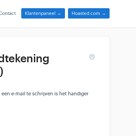
Contact
Klantenpaneel →
Hoasted.com →
dtekening
)
een e-mail te schrijven is het handiger