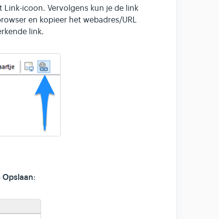
t Link-icoon. Vervolgens kun je de link
e browser en kopieer het webadres/URL
rkende link.
Opslaan
p
: