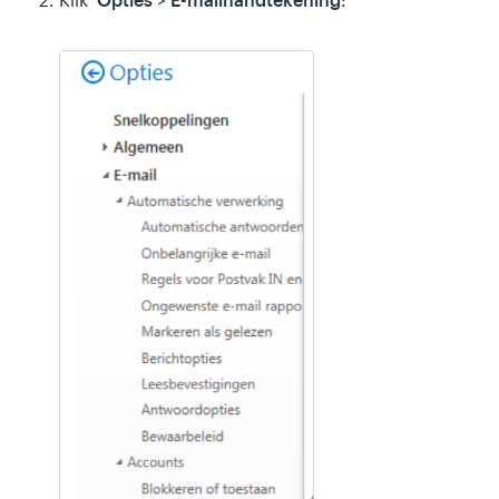
Opties
E-mailhandtekening
Klik
>
: