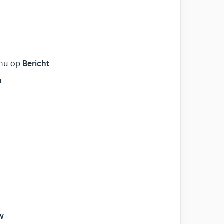
Bericht
enu op
n
w