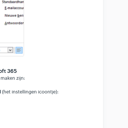
oft 365
maken zijn:
l
(het instellingen icoontje):